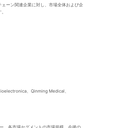
チェーン関連企業に対し、市場全体および企
す。
oelectronica、Qinming Medical、
リー、各市場セグメントの市場規模、今後の