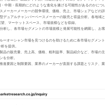
期・中期・長期的にどのような進化を遂げる可能性があるのかにつ
ースメーカーメーカーの競争環境、価格、売上、市場シェアなどの
み型デュアルチャンバーペースメーカーの販売と収益分析。各地域
展望、マーケットスペース、市場規模などを収録。
に分析し、各市場セグメントの市場規模と発展可能性を網羅し、お
ブルーオーシャン市場を見つけるのを助けるために各市場セグメン
分析を提供。
、製品の販売量、売上高、価格、粗利益率、製品紹介など、市場の
ンを分析。
の推進要因と制限要因、業界のメーカーが直面する課題とリスク、
arketresearch.co.jp/inquiry