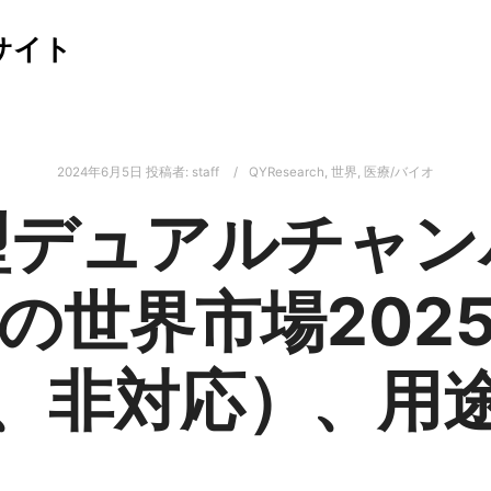
サイト
2024年6月5日
投稿者:
staff
QYResearch
,
世界
,
医療/バイオ
型デュアルチャン
の世界市場202
、非対応）、用