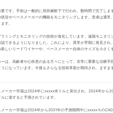
必要です。手術は一般的に局所麻酔下で行われ、数時間で完了しま
の状況やペースメーカーの機能をモニタリングします。患者は通常
ります。
グラミングとモニタリングの技術が進化しています。遠隔モニタリ
確認できるようになりました。これにより、異常が早期に発見され
の新しいリードワイヤーや、ペースメーカー自体のサイズを小さく
カーは、高齢者や心疾患のある方々にとって、非常に重要な治療手
ようになっています。今後もさらなる技術革新が期待され、ますま
カー市場は2024年にxxxxx米ドルと算出され、2024年から203
x米ドルに達すると予測されています。
ー市場は2024年から2031年の予測期間中にxxxxx％のCAGRで