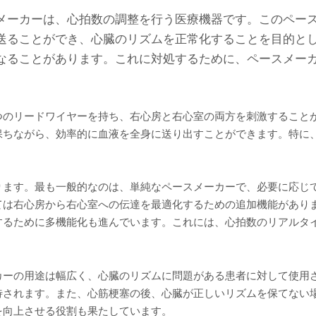
メーカーは、心拍数の調整を行う医療機器です。このペー
送ることができ、心臓のリズムを正常化することを目的と
なることがあります。これに対処するために、ペースメー
つのリードワイヤーを持ち、右心房と右心室の両方を刺激すること
保ちながら、効率的に血液を全身に送り出すことができます。特に
ります。最も一般的なのは、単純なペースメーカーで、必要に応じ
ては右心房から右心室への伝達を最適化するための追加機能があり
するために多機能化も進んでいます。これには、心拍数のリアルタ
カーの用途は幅広く、心臓のリズムに問題がある患者に対して使用
待されます。また、心筋梗塞の後、心臓が正しいリズムを保てない
を向上させる役割も果たしています。