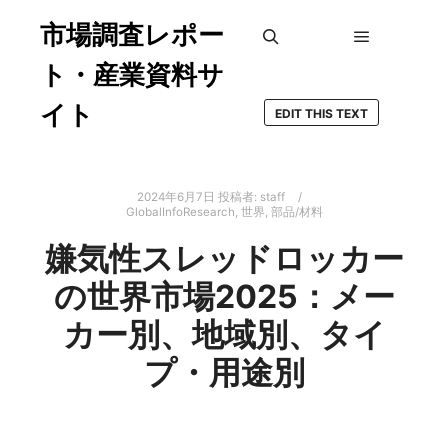
市場調査レポー
メインメ
検索
ト・産業資料サ
イト
EDIT THIS TEXT
2024年6月7日
投稿者:
staff
GlobalInfoResearch
,
世界
,
部品/材料
嫌気性スレッドロッカー
の世界市場2025：メー
カー別、地域別、タイ
プ・用途別