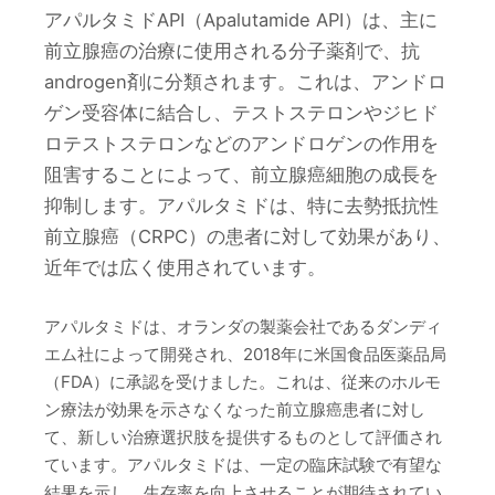
アパルタミドAPI（Apalutamide API）は、主に
前立腺癌の治療に使用される分子薬剤で、抗
androgen剤に分類されます。これは、アンドロ
ゲン受容体に結合し、テストステロンやジヒド
ロテストステロンなどのアンドロゲンの作用を
阻害することによって、前立腺癌細胞の成長を
抑制します。アパルタミドは、特に去勢抵抗性
前立腺癌（CRPC）の患者に対して効果があり、
近年では広く使用されています。
アパルタミドは、オランダの製薬会社であるダンディ
エム社によって開発され、2018年に米国食品医薬品局
（FDA）に承認を受けました。これは、従来のホルモ
ン療法が効果を示さなくなった前立腺癌患者に対し
て、新しい治療選択肢を提供するものとして評価され
ています。アパルタミドは、一定の臨床試験で有望な
結果を示し、生存率を向上させることが期待されてい