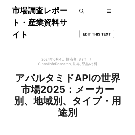
市場調査レポー
メインメ
検索
ト・産業資料サ
イト
EDIT THIS TEXT
2024年6月4日
投稿者:
staff
GlobalInfoResearch
,
世界
,
部品/材料
アパルタミドAPIの世界
市場2025：メーカー
別、地域別、タイプ・用
途別