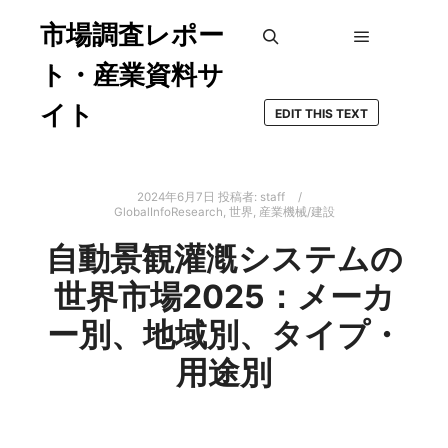
市場調査レポー
メインメ
検索
ト・産業資料サ
イト
EDIT THIS TEXT
2024年6月7日
投稿者:
staff
GlobalInfoResearch
,
世界
,
産業機械/建設
自動景観灌漑システムの
世界市場2025：メーカ
ー別、地域別、タイプ・
用途別