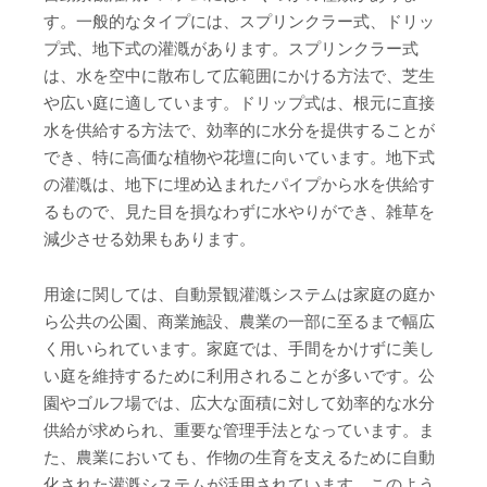
す。一般的なタイプには、スプリンクラー式、ドリッ
プ式、地下式の灌漑があります。スプリンクラー式
は、水を空中に散布して広範囲にかける方法で、芝生
や広い庭に適しています。ドリップ式は、根元に直接
水を供給する方法で、効率的に水分を提供することが
でき、特に高価な植物や花壇に向いています。地下式
の灌漑は、地下に埋め込まれたパイプから水を供給す
るもので、見た目を損なわずに水やりができ、雑草を
減少させる効果もあります。
用途に関しては、自動景観灌漑システムは家庭の庭か
ら公共の公園、商業施設、農業の一部に至るまで幅広
く用いられています。家庭では、手間をかけずに美し
い庭を維持するために利用されることが多いです。公
園やゴルフ場では、広大な面積に対して効率的な水分
供給が求められ、重要な管理手法となっています。ま
た、農業においても、作物の生育を支えるために自動
化された灌漑システムが活用されています。このよう