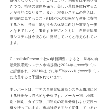
技術となっています。これにより、利用者は手間を省
きつつ、植物の健康を保ち、美しい景観を維持するこ
とが可能になります。また、灌漑システムの導入は、
長期的に見てもコスト削減や水の効率的な使用に寄与
するため、持続可能な社会の構築に向けた重要な一歩
となるでしょう。進化する技術とともに、自動景観灌
漑システムは今後さらに発展していくと考えられてい
ます。
GlobalInfoResearch社の最新調査によると、世界の自
動景観灌漑システム市場規模は2024年にxxxx米ドル
と評価され、2031年までに年平均xxxx%でxxxx米ドル
に成長すると予測されています。
本レポートは、世界の自動景観灌漑システム市場に関
する詳細かつ包括的な分析です。メーカー別、地域
別・国別、タイプ別、用途別の定量分析および定性分
析を行っています。市場は絶え間なく変化しているた