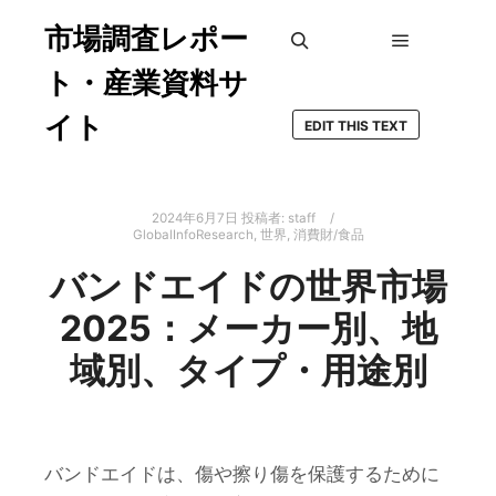
市場調査レポー
メインメ
検索
ト・産業資料サ
イト
EDIT THIS TEXT
2024年6月7日
投稿者:
staff
GlobalInfoResearch
,
世界
,
消費財/食品
バンドエイドの世界市場
2025：メーカー別、地
域別、タイプ・用途別
バンドエイドは、傷や擦り傷を保護するために