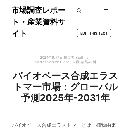
市場調査レポー
メインメ
検索
ト・産業資料サ
イト
EDIT THIS TEXT
2024年6月7日
投稿者:
staff
Market Monitor Global
,
世界
,
部品/材料
バイオベース合成エラス
トマー市場：グローバル
予測2025年-2031年
バイオベース合成エラストマーとは、植物由来