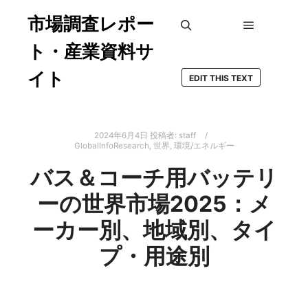
市場調査レポー
メインメ
検索
ト・産業資料サ
イト
EDIT THIS TEXT
2024年6月4日
投稿者:
staff
GlobalInfoResearch
,
世界
,
環境/エネルギー
バス＆コーチ用バッテリ
ーの世界市場2025：メ
ーカー別、地域別、タイ
プ・用途別