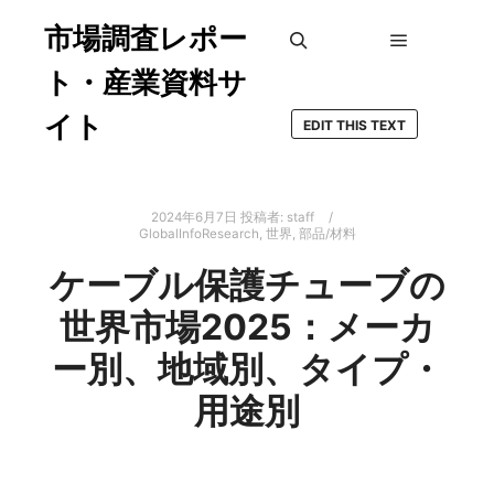
市場調査レポー
メインメ
検索
ト・産業資料サ
イト
EDIT THIS TEXT
2024年6月7日
投稿者:
staff
GlobalInfoResearch
,
世界
,
部品/材料
ケーブル保護チューブの
世界市場2025：メーカ
ー別、地域別、タイプ・
用途別