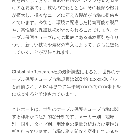
割を果たしており、電気や通信のインフラを支える不
可欠な要素です。技術の進化とともにその種類や機能
が拡大し、様々なニーズに応える製品が市場に提供さ
れています。今後も、環境に配慮した持続可能な製品
や、高性能な保護技術が求められることでしょう。ケ
ーブル保護チューブはその根底にある基本原則を守り
つつ、新しい技術や素材の導入によって、さらに進化
していくことが期待されます。
GlobalInfoResearch社の最新調査によると、世界のケ
ーブル保護チューブ市場規模は2024年にxxxx米ドル
と評価され、2031年までに年平均xxxx%でxxxx米ドル
に成長すると予測されています。
本レポートは、世界のケーブル保護チューブ市場に関
する詳細かつ包括的な分析です。メーカー別、地域
別・国別、タイプ別、用途別の定量分析および定性分
析を行っています。市場は絶え間なく変化しているた