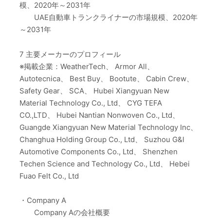
模、2020年～2031年
UAE自動車トランクライナーの市場規模、2020年
～2031年
7 主要メーカーのプロフィール
※掲載企業：WeatherTech、 Armor All、
Autotecnica、 Best Buy、 Bootute、 Cabin Crew、
Safety Gear、 SCA、 Hubei Xiangyuan New
Material Technology Co., Ltd、 CYG TEFA
CO.,LTD、 Hubei Nantian Nonwoven Co., Ltd、
Guangde Xiangyuan New Material Technology Inc、
Changhua Holding Group Co., Ltd、 Suzhou G&l
Automotive Components Co., Ltd、 Shenzhen
Techen Science and Technology Co., Ltd、 Hebei
Fuao Felt Co., Ltd
・Company A
Company Aの会社概要