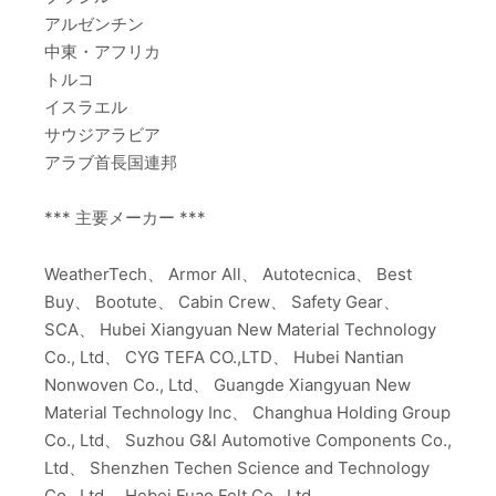
アルゼンチン
中東・アフリカ
トルコ
イスラエル
サウジアラビア
アラブ首長国連邦
*** 主要メーカー ***
WeatherTech、 Armor All、 Autotecnica、 Best
Buy、 Bootute、 Cabin Crew、 Safety Gear、
SCA、 Hubei Xiangyuan New Material Technology
Co., Ltd、 CYG TEFA CO.,LTD、 Hubei Nantian
Nonwoven Co., Ltd、 Guangde Xiangyuan New
Material Technology Inc、 Changhua Holding Group
Co., Ltd、 Suzhou G&l Automotive Components Co.,
Ltd、 Shenzhen Techen Science and Technology
Co., Ltd、 Hebei Fuao Felt Co., Ltd