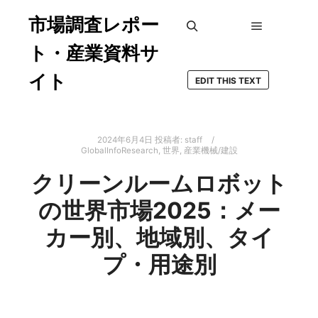
市場調査レポー
メインメ
検索
ト・産業資料サ
イト
EDIT THIS TEXT
2024年6月4日
投稿者:
staff
GlobalInfoResearch
,
世界
,
産業機械/建設
クリーンルームロボット
の世界市場2025：メー
カー別、地域別、タイ
プ・用途別