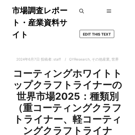
市場調査レポー
メインメ
検索
ト・産業資料サ
イト
EDIT THIS TEXT
2024年6月7日
投稿者:
staff
QYResearch
,
その他産業
,
世界
コーティングホワイトト
ップクラフトライナーの
世界市場2025：種類別
（重コーティングクラフ
トライナー、軽コーティ
ングクラフトライナ