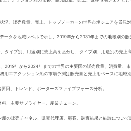
争状況、販売数量、売上、トップメーカーの世界市場シェアを景観
データを地域レベルで示し、2019年から2031年までの地域別の
年まで、タイプ別、用途別に売上高を区分し、タイプ別、用途別の売上
では、2019年から2024年までの世界の主要国の販売数量、消費量
での業務用エアクッション船の市場予測は販売量と売上をベースに地域
害要因、トレンド、ポーターズファイブフォース分析。
材料、主要サプライヤー、産業チェーン。
ョン船の販売チャネル、販売代理店、顧客、調査結果と結論について