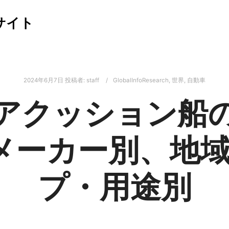
サイト
2024年6月7日
投稿者:
staff
GlobalInfoResearch
,
世界
,
自動車
アクッション船
：メーカー別、地
プ・用途別