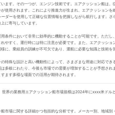
ています。その一つが、エンジン技術です。エアクッション船は、
ンが使用されます。これにより推進力が生まれ、エアクッションを
レーダーを使用して正確な位置情報を把握しながら航行します。さ
向上に寄与しています。
運用条件において非常に効率的に機動することが可能です。ただし
されやすく、運行時には特に注意が必要です。また、エアクッショ
同様に、乗組員の訓練が不可欠であり、運航に必要な知識と技術を
その特殊な設計と高い機動性によって、さまざまな用途に対応でき
場は多岐にわたり、今後も市場での需要が増加することが予想され
ますます多様な場面での活用が期待されます。
によると、世界の業務用エアクッション船市場規模は2024年にxxxx米ドル
。
ン船市場に関する詳細かつ包括的な分析です。メーカー別、地域別