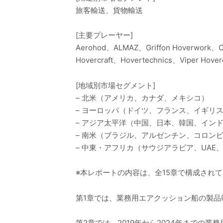
旅客輸送、貨物輸送
[主要プレーヤー]
Aerohod、ALMAZ、Griffon Hoverwork、Chri
Hovercraft、Hovertechnics、Viper Hoverc
[地域別市場セグメント]
– 北米（アメリカ、カナダ、メキシコ）
– ヨーロッパ（ドイツ、フランス、イギリ
– アジア太平洋（中国、日本、韓国、イン
– 南米（ブラジル、アルゼンチン、コロン
– 中東・アフリカ（サウジアラビア、UA
※本レポートの内容は、全15章で構成され
第1章では、業務用エアクッション船の製
第2章では、2019年から2024年まで