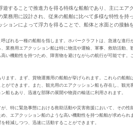
浮遊することで推進力を得る特殊な船舶であり、主にエア
の業務用に設計され、従来の船舶に比べて多様な特性を持
ッションによって浮力を得ることで、船体と水面との接触
と呼ばれる一種の船舶を指します。ホバークラフトは、急速な進行
ら、業務用エアクッション船は特に物流や運輸、軍事、救助活動、
も高い機動性を持つため、障害物を避けながらの航行が可能です。
あります。まず、貨物運搬用の船舶が挙げられます。これらの船舶
ことができます。また、観光用のエアクッション船も存在し、観光
ョン船もあり、迅速な部隊の展開や物資の輸送に利用されます。
すが、特に緊急事態における救助活動や災害救援において、その性
ため、エアクッション船のような高い機動性を持つ船舶が求められ
響を軽減しつつ、迅速に活動することができます。