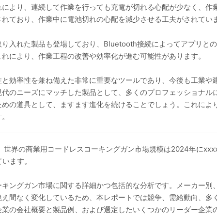
れにより、連続して作業を行っても充電が切れる心配が少なく、作
されており、作業中に電池切れの心配を減少させる工夫がされてい
り入れた製品も登場しており、Bluetooth接続によってアプリ
これにより、作業工程の改善や効率化が進む可能性があります。
性と効率性を兼ね備えた非常に重要なツールであり、今後も工業や
現代のニーズにマッチした製品として、多くのプロフェッショナル
ための道具として、ますます進化を続けることでしょう。これによ
す。
査によると、世界の商業用コードレスコーキングガン市場規模は2024年にx
れています。
ーキングガン市場に関する詳細かつ包括的な分析です。メーカー別
絶え間なく変化しているため、本レポートでは競争、需給動向、多
業の会社概要と製品例、および選定したいくつかのリーダー企業の