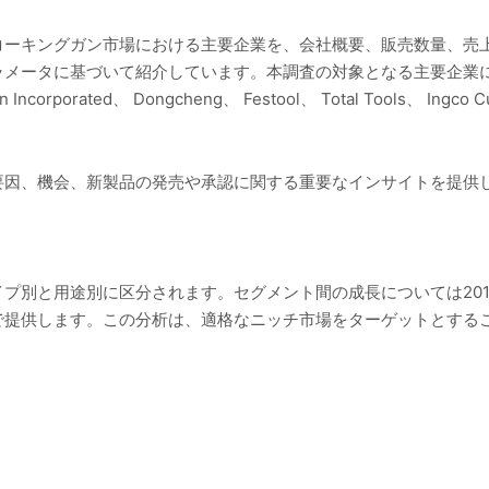
コーキングガン市場における主要企業を、会社概要、販売数量、売
に基づいて紹介しています。本調査の対象となる主要企業には、TTI、 St
n Incorporated、 Dongcheng、 Festool、 Total Tools、 Ingco 
要因、機会、新製品の発売や承認に関する重要なインサイトを提供
プ別と用途別に区分されます。セグメント間の成長については2019
で提供します。この分析は、適格なニッチ市場をターゲットとする