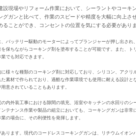
建設現場やリフォーム作業において、シーラントやコーキ
ングガンと比べて、作業のスピードや精度を大幅に向上さ
めることができ、コンセントの位置を気にする必要があり
は、バッテリー駆動のモーターによってプランジャーが押し出され
量を保ちながらコーキング剤を塗布することが可能です。また、ト
作業でも対応できます。
的に様々な種類のコーキング剤に対応しており、シリコン、アクリ
れた素材で作られており、過酷な作業環境でも使用に耐える設計と
が用意されていることもあります。
宅の内外装工事における隙間の填充、浴室やキッチンの水回りのシ
メンテナンス作業や製品の組立においても、コーキングガンは非常
作業の場合に、その利便性を発揮します。
があります。現代のコードレスコーキングガンは、リチウムイオン