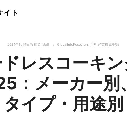
サイト
2024年6月4日
投稿者:
staff
GlobalInfoResearch
,
世界
,
産業機械/建設
ードレスコーキン
025：メーカー別
タイプ・用途別