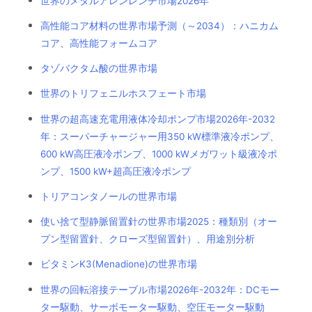
世界のメタルアレンレンチ市場2026年
高性能コア材料の世界市場予測（～2034）：ハニカム
コア、高性能フォームコア
タゾバクタム酸の世界市場
世界のトリフェニルホスフェート市場
世界の超高速充電用液体冷却ポンプ市場2026年-2032
年：スーパーチャージャー用350 kW標準液冷ポンプ、
600 kW高圧液冷ポンプ、1000 kWメガワット級液冷ポ
ンプ、1500 kW+超高圧液冷ポンプ
トリアコンタノールの世界市場
使い捨て型静脈留置針の世界市場2025：種類別（オー
プン型留置針、クローズ型留置針）、用途別分析
ビタミンK3(Menadione)の世界市場
世界の回転溶接テーブル市場2026年-2032年：DCモー
ター駆動、サーボモーター駆動、空圧モーター駆動