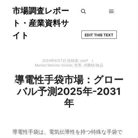
市場調査レポー
メインメ
検索
ト・産業資料サ
イト
EDIT THIS TEXT
2024年6月7日
投稿者:
staff
Market Monitor Global
,
世界
,
消費材/食品
導電性手袋市場：グロー
バル予測2025年-2031
年
導電性手袋は、電気伝導性を持つ特殊な手袋で