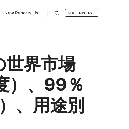
New Reports List
EDIT THIS TEXT
検索
の世界市場
度）、99％
））、用途別