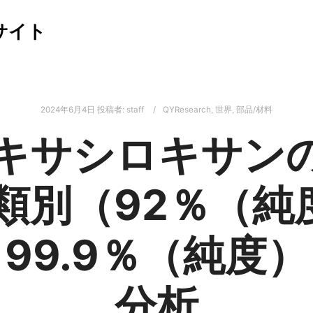
サイト
2024年6月4日
投稿者:
staff
QYResearch
,
世界
,
部品/材料
キサシロキサン
種類別（92％（純
99.9％（純度
分析