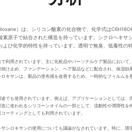
asiloxane）は、シリコン酸素の化合物で、化学式はC6H1
酸素原子で結合された構造を持っています。シクロヘキサ
および化学的特性を持っています。透明で無臭、低毒性の
途で利用されています。主に化粧品やパーソナルケア製品において
日焼け止め、ファンデーション、ヘア製品などに配合され、保湿効
シロキサンは、製品の塗布感を改善するため、一時的なフィルムを
用途でも使用されています。例えば、アプリケーションとしては、
製造に使われるシリコーンオイルの一部として、流動性や潤滑性を
護コーティングとしても利用されています。
キサシロキサンの使用についても議論がなされています。特に、環