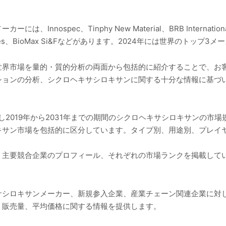
spec、Tinphy New Material、BRB International BV、
lty Silicones、BioMax Si&Fなどがあります。2024年には世界の
世界市場を量的・質的分析の両面から包括的に紹介することで、お客
ションの分析、シクロヘキサシロキサンに関する十分な情報に基づ
し2019年から2031年までの期間のシクロヘキサシロキサンの市
キサン市場を包括的に区分しています。タイプ別、用途別、プレイ
、主要競合企業のプロフィール、それぞれの市場ランクを掲載して
サシロキサンメーカー、新規参入企業、産業チェーン関連企業に対
、販売量、平均価格に関する情報を提供します。