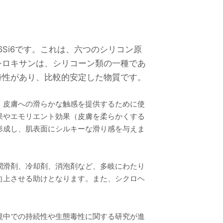
8O6Si6です。これは、六つのシリコン原
シロキサンは、シリコーン類の一種であ
特性があり、比較的安定した物質です。
、皮膚への滑らかな触感を提供するために使
果やエモリエント効果（皮膚を柔らかくする
形成し、肌表面にシルキーな滑り感を与えま
潤滑剤、冷却剤、消泡剤など、多岐にわたり
向上させる助けとなります。また、シクロヘ
境中での持続性や生態毒性に関する研究が進