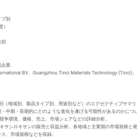
イプ別
純度）
途別
載企業
rnational BV、Guangzhou Tinci Materials Technology (Tinci)、
ト別（地域別、製品タイプ別、用途別など）のエグゼクティブサマ
期・中期・長期的にどのような進化を遂げる可能性があるのかにつ
の競争環境、価格、売上、市場シェアなどの詳細分析。
ヘキサシロキサンの販売と収益分析。各地域と主要国の市場規模と
ース、市場規模などを収録。