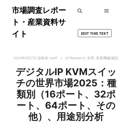
市場調査レポー
メインメ
検索
ト・産業資料サ
イト
EDIT THIS TEXT
2024年6月7日
投稿者:
staff
QYResearch
,
世界
,
産業機械/建設
デジタルIP KVMスイッ
チの世界市場2025：種
類別（16ポート、32ポ
ート、64ポート、その
他）、用途別分析