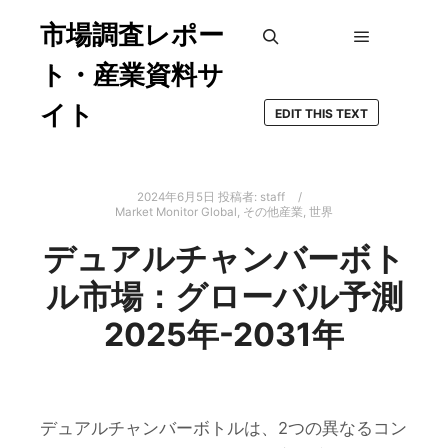
市場調査レポー
メインメ
検索
ト・産業資料サ
イト
EDIT THIS TEXT
2024年6月5日
投稿者:
staff
Market Monitor Global
,
その他産業
,
世界
デュアルチャンバーボト
ル市場：グローバル予測
2025年-2031年
デュアルチャンバーボトルは、2つの異なるコン