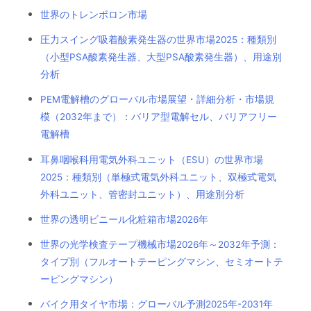
世界のトレンボロン市場
圧力スイング吸着酸素発生器の世界市場2025：種類別
（小型PSA酸素発生器、大型PSA酸素発生器）、用途別
分析
PEM電解槽のグローバル市場展望・詳細分析・市場規
模（2032年まで）：バリア型電解セル、バリアフリー
電解槽
耳鼻咽喉科用電気外科ユニット（ESU）の世界市場
2025：種類別（単極式電気外科ユニット、双極式電気
外科ユニット、管密封ユニット）、用途別分析
世界の透明ビニール化粧箱市場2026年
世界の光学検査テープ機械市場2026年～2032年予測：
タイプ別（フルオートテーピングマシン、セミオートテ
ーピングマシン）
バイク用タイヤ市場：グローバル予測2025年-2031年