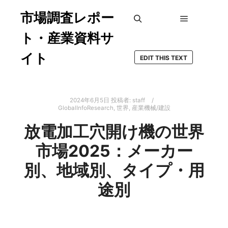
市場調査レポー
メインメ
検索
ト・産業資料サ
イト
EDIT THIS TEXT
2024年6月5日
投稿者:
staff
GlobalInfoResearch
,
世界
,
産業機械/建設
放電加工穴開け機の世界
市場2025：メーカー
別、地域別、タイプ・用
途別