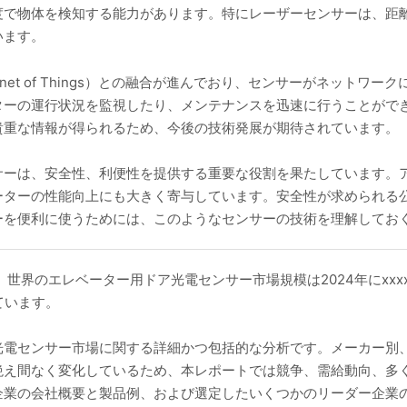
度で物体を検知する能力があります。特にレーザーセンサーは、距
います。
ernet of Things）との融合が進んでおり、センサーがネット
ターの運行状況を監視したり、メンテナンスを迅速に行うことがで
貴重な情報が得られるため、今後の技術発展が期待されています。
サーは、安全性、利便性を提供する重要な役割を果たしています。
ーターの性能向上にも大きく寄与しています。安全性が求められる
ーを便利に使うためには、このようなセンサーの技術を理解してお
査によると、世界のエレベーター用ドア光電センサー市場規模は2024年にx
れています。
光電センサー市場に関する詳細かつ包括的な分析です。メーカー別
絶え間なく変化しているため、本レポートでは競争、需給動向、多
業の会社概要と製品例、および選定したいくつかのリーダー企業の