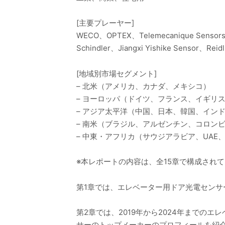
[主要プレーヤー]
WECO、OPTEX、Telemecanique Sensor
Schindler、Jiangxi Yishike Sensor、Reid
[地域別市場セグメント]
– 北米（アメリカ、カナダ、メキシコ）
– ヨーロッパ（ドイツ、フランス、イギリ
– アジア太平洋（中国、日本、韓国、イン
– 南米（ブラジル、アルゼンチン、コロン
– 中東・アフリカ（サウジアラビア、UA
※本レポートの内容は、全15章で構成され
第1章では、エレベーター用ドア光電セン
第2章では、2019年から2024年まで
サーのトップメーカーのプロフィールを紹