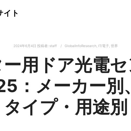
サイト
2024年6月4日
投稿者:
staff
GlobalInfoResearch
,
IT/電子
,
世界
ター用ドア光電セ
025：メーカー別
タイプ・用途別