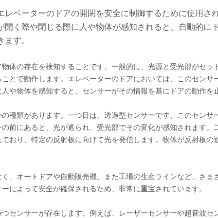
エレベーターのドアの開閉を安全に制御するために使用さ
が開く際や閉じる際に人や物体が感知されると、自動的に
きます。
て物体の存在を検知することです。一般的に、光源と受光部がセッ
ることで動作します。エレベーターのドアにおいては、このセンサ
に人や物体を感知すると、センサーがその情報を基にドアの動作を
かの種類があります。一つ目は、透過型センサーです。このセンサ
ーの前にあると、光が遮られ、受光部でその変化が感知されます。
れており、特定の反射板に向けて光を発信します。物体が反射板の
なく、オートドアや自動販売機、また工場の生産ラインなど、さま
サーによって安全が確保されるため、非常に重宝されています。
持つセンサーが存在します。例えば、レーザーセンサーや超音波セ