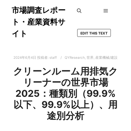
市場調査レポー
メインメ
検索
ト・産業資料サ
イト
EDIT THIS TEXT
2024年6月4日
投稿者:
staff
QYResearch
,
世界
,
産業機械/建設
クリーンルーム用排気ク
リーナーの世界市場
2025：種類別（99.9%
以下、99.9%以上）、用
途別分析