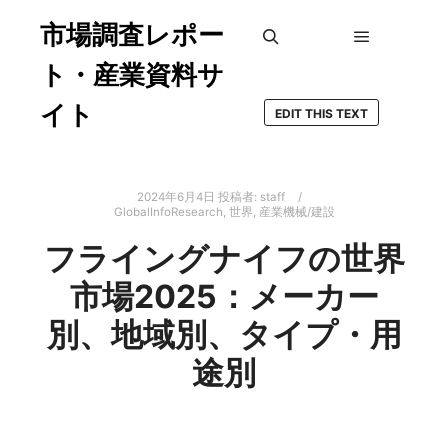
市場調査レポー
メインメ
検索
ト・産業資料サ
イト
EDIT THIS TEXT
2024年6月4日
投稿者:
staff
GlobalInfoResearch
,
世界
,
産業機械/建設
フライングナイフの世界
市場2025：メーカー
別、地域別、タイプ・用
途別