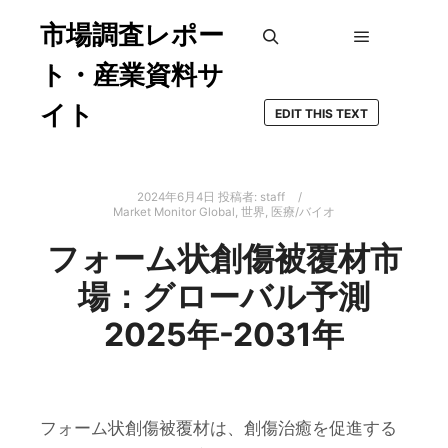
市場調査レポー
メインメ
検索
ト・産業資料サ
イト
EDIT THIS TEXT
2024年6月4日
投稿者:
staff
Market Monitor Global
,
世界
,
医療/バイオ
フォーム状創傷被覆材市
場：グローバル予測
2025年-2031年
フォーム状創傷被覆材は、創傷治癒を促進する