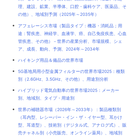
理、建設、鉱業、半導体、口腔・歯科ケア、医薬品、そ
の他）、地域別予測（2025年～2035年）
アフェレーシス市場（製品タイプ：機器・消耗品；用
途：腎疾患、神経学、血液学、癌、自己免疫疾患、心血
管疾患、その他）－世界の産業分析、市場規模、シェ
ア、成長、動向、予測、2024年～2034年
ハイキング用品＆備品の世界市場
5G基地局用小型金属フィルターの世界市場2025：種類
別（2.6GHz、3.5GHz、その他）、用途別分析
ハイブリッド電気自動車の世界市場2025：メーカー
別、地域別、タイプ・用途別
世界の補聴器市場（2026年～2033年）：製品種類別
（耳内型、レシーバー・イン・ザ・イヤー型、耳かけ
型、耳道型）、技術別（デジタル式、アナログ式）、販
売チャネル別（小売販売、オンライン薬局）、地域別