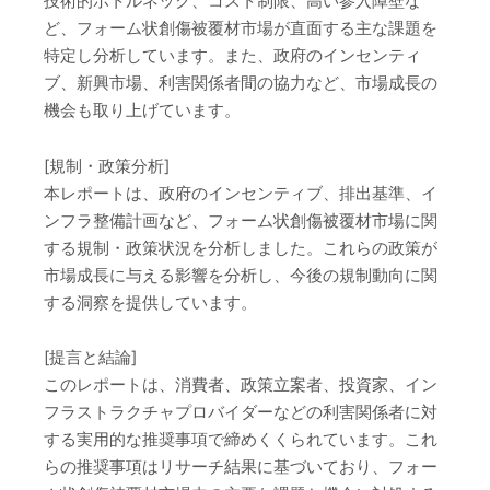
技術的ボトルネック、コスト制限、高い参入障壁な
ど、フォーム状創傷被覆材市場が直面する主な課題を
特定し分析しています。また、政府のインセンティ
ブ、新興市場、利害関係者間の協力など、市場成長の
機会も取り上げています。
[規制・政策分析]
本レポートは、政府のインセンティブ、排出基準、イ
ンフラ整備計画など、フォーム状創傷被覆材市場に関
する規制・政策状況を分析しました。これらの政策が
市場成長に与える影響を分析し、今後の規制動向に関
する洞察を提供しています。
[提言と結論]
このレポートは、消費者、政策立案者、投資家、イン
フラストラクチャプロバイダーなどの利害関係者に対
する実用的な推奨事項で締めくくられています。これ
らの推奨事項はリサーチ結果に基づいており、フォー