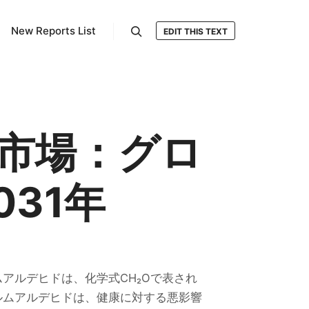
New Reports List
EDIT THIS TEXT
検索
市場：グロ
031年
アルデヒドは、化学式CH₂Oで表され
ルムアルデヒドは、健康に対する悪影響