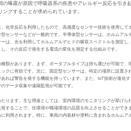
間の曝露が原因で呼吸器系の疾患やアレルギー反応を引き
リングすることが求められています。
は、化学反応を利用したもので、高感度なセンサー技術を使用して
学型センサーなどが一般的です。半導体型センサーは、ホルムアル
サーは、光を利用してホルムアルデヒドの吸収スペクトルを測定し
こし、その反応で発生する電流の変化を測定する仕組みです。
の種類があります。まず、ポータブルタイプは持ち運びが可能で、
ェックに有効です。次に、固定型センサーは、特定の場所に設置さ
ば警告を発する機能を持っています。また、IoT技術が進化する中で、
でのデータ収集や遠隔監視が可能です。
わたります。主な用途としては、室内環境のモニタリングが挙げら
監視することで、住環境や職場環境の品質を向上させることができ
めに利用されます。特に、車両の内装材や塗料に含まれるホルムア