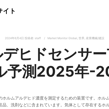
サイト
2024年6月4日
投稿者:
staff
Market Monitor Global
,
世界
,
産業機械/建設
ルデヒドセンサー
予測2025年-2
のホルムアルデヒド濃度を測定するための装置です。ホルム
粧品、洗剤などに含まれています。気体として存在するホ