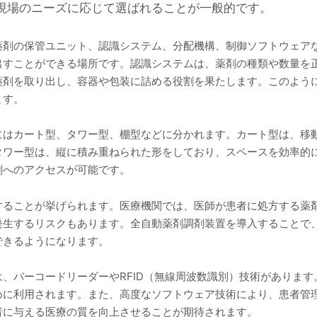
現場のニーズに応じて選ばれることが一般的です。
薬剤の保管ユニット、認識システム、分配機構、制御ソフトウェア
ことができる場所です。認識システムは、薬剤の種類や数量を正確に把
薬剤を取り出し、容器や包装に詰める役割を果たします。このよう
ます。
にはカート型、タワー型、棚型などに分かれます。カート型は、移
タワー型は、縦に積み重ねられた形をしており、スペースを効率的
剤へのアクセスが可能です。
することが挙げられます。医療機関では、医師が患者に処方する薬
発生するリスクもあります。全自動薬剤調剤装置を導入することで
できるようになります。
、バーコードリーダーやRFID（無線周波数識別）技術がありま
めに利用されます。また、高度なソフトウェア技術により、患者管
者に与える医療の質を向上させることが期待されます。