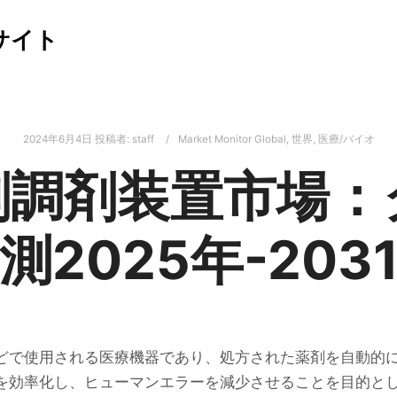
サイト
2024年6月4日
投稿者:
staff
Market Monitor Global
,
世界
,
医療/バイオ
剤調剤装置市場：
測2025年-203
どで使用される医療機器であり、処方された薬剤を自動的
を効率化し、ヒューマンエラーを減少させることを目的と