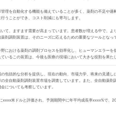
庫管理を自動化する機能も備えていることが多く、薬剤の不足や過
に行うことができ、コスト削減にも寄与します。
おいて、ますます需要が高まっています。患者数が増える中で、よ
動薬剤調剤装置は、そのニーズに応えるための重要なツールとなっ
分野における薬剤の調剤プロセスを効率化し、ヒューマンエラーを
れているこの装置は、今後も医療の現場において大きな役割を果た
場の包括的な分析を提供し、現在の動向、市場力学、将来の見通し
界の全自動薬剤調剤装置市場を調査しています。また、全自動薬剤
機会についても考察しています。
xxxx米ドルと評価され、予測期間中に年平均成長率xxxx%で、20