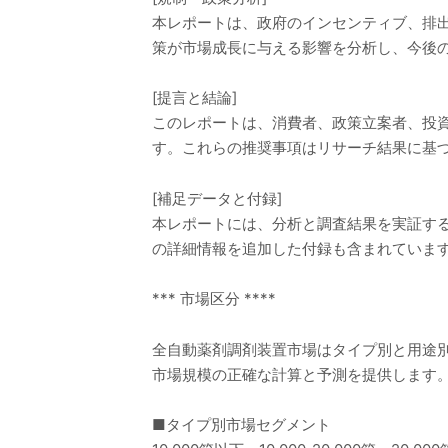
本レポートは、政府のインセンティブ、排
策が市場成長に与える影響を分析し、今後
[提言と結論]
このレポートは、消費者、政策立案者、投
す。これらの推奨事項はリサーチ結果に基
[補足データと付録]
本レポートには、分析と調査結果を実証す
の詳細情報を追加した付録も含まれていま
*** 市場区分 ****
全自動薬剤調剤装置市場はタイプ別と用途別
市場規模の正確な計算と予測を提供します
■タイプ別市場セグメント