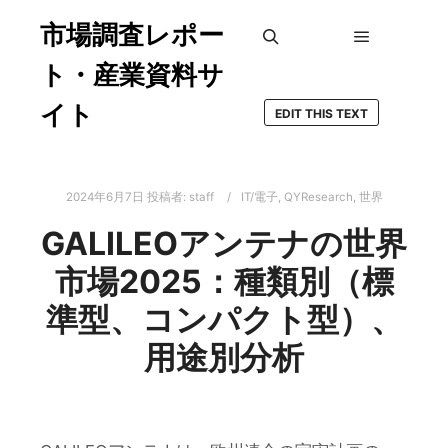
市場調査レポー
メインメ
検索
ト・産業資料サ
イト
EDIT THIS TEXT
2024年6月7日
投稿者:
staff
IT/電子
,
QYResearch
,
世界
GALILEOアンテナの世界
市場2025：種類別（標
準型、コンパクト型）、
用途別分析