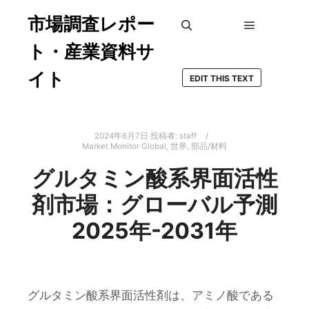
市場調査レポー
メインメ
検索
ト・産業資料サ
イト
EDIT THIS TEXT
2024年6月7日
投稿者:
staff
Market Monitor Global
,
世界
,
部品/材料
グルタミン酸系界面活性
剤市場：グローバル予測
2025年-2031年
グルタミン酸系界面活性剤は、アミノ酸である