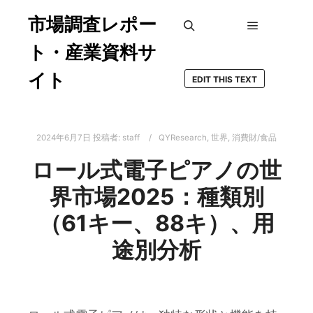
市場調査レポー
メインメ
検索
ト・産業資料サ
イト
EDIT THIS TEXT
2024年6月7日
投稿者:
staff
QYResearch
,
世界
,
消費財/食品
ロール式電子ピアノの世
界市場2025：種類別
（61キー、88キ）、用
途別分析