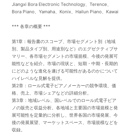
Jiangxi Bora Electronic Technology、Terence、
Bora Piano、Yamaha、Konix、Hailun Piano、Kawai
*** 各章の概要 ***
第1章：報告書のスコープ、市場セグメント別（地域
別、製品タイプ別、用途別など）のエグゼクティブサ
マリー、各市場セグメントの市場規模、今後の発展可
能性などを紹介。市場の現状と、短期・中期・長期的
にどのような進化を遂げる可能性があるのかについて
ハイレベルな見解を提供。
第2章：ロール式電子ピアノメーカーの競争環境、価
格、売上、市場シェアなどの詳細分析。
第3章：地域レベル、国レベルでのロール式電子ピア
ノの販売と収益分析。各地域と主要国の市場規模と発
展可能性を定量的に分析し、世界各国の市場発展、今
後の発展展望、マーケットスペース、市場規模などを
収録。