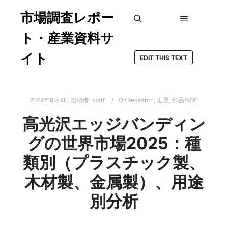
市場調査レポー
メインメ
検索
ト・産業資料サ
イト
EDIT THIS TEXT
2024年6月4日
投稿者:
staff
QYResearch
,
世界
,
部品/材料
高光沢エッジバンディン
グの世界市場2025：種
類別（プラスチック製、
木材製、金属製）、用途
別分析