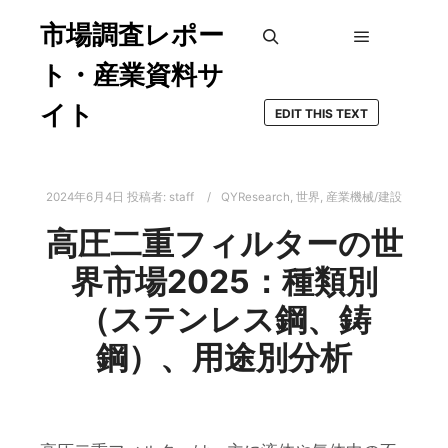
市場調査レポー
メインメ
検索
ト・産業資料サ
イト
EDIT THIS TEXT
2024年6月4日
投稿者:
staff
QYResearch
,
世界
,
産業機械/建設
高圧二重フィルターの世
界市場2025：種類別
（ステンレス鋼、鋳
鋼）、用途別分析