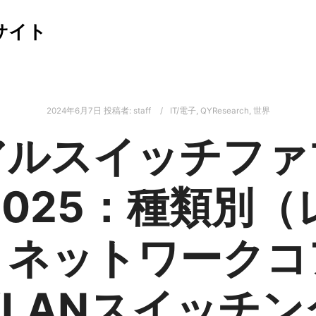
サイト
2024年6月7日
投稿者:
staff
IT/電子
,
QYResearch
,
世界
アルスイッチファ
2025：種類別（
、ネットワークコ
LANスイッチ