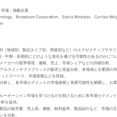
ク市場：掲載企業
ology、Broadcom Corporation、Sierra Wireless、Curtiss-Wrigh
om
ト別（地域別、製品タイプ別、用途別など）のエグゼクティブサマ
期・中期・長期的にどのような進化を遂げる可能性があるのかにつ
クメーカーの競争環境、価格、売上、市場シェアなどの詳細分析。
リアルスイッチファブリックの販売と収益分析。各地域と主要国の
ケットスペース、市場規模などを収録。
に分析し、各市場セグメントの市場規模と発展可能性を網羅し、お
ブルーオーシャン市場を見つけるのを助けるために各市場セグメン
分析を提供。
、製品の販売量、売上高、価格、粗利益率、製品紹介など、市場の
ンを分析。