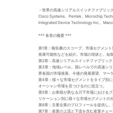
・世界の高速シリアルスイッチファブリッ
Cisco Systems、Pentek、Microchip Techn
Integrated Device Technology Inc.、Mac
*** 各章の概要 ***
第1章：報告書のスコープ、市場セグメン
発展可能性などを紹介。市場の現状と、短
第2章：高速シリアルスイッチファブリッ
第3章：地域レベル、国レベルでの高速シ
界各国の市場発展、今後の発展展望、マー
第4章：様々な市場セグメントをタイプ別
オーシャン市場を見つけるのに役立つ。
第5章：お客様が異なる川下市場における
リケーション別に様々な市場セグメントの
第6章：主要企業のプロフィールを提供し
第7章：産業の上流と下流を含む産業チェー