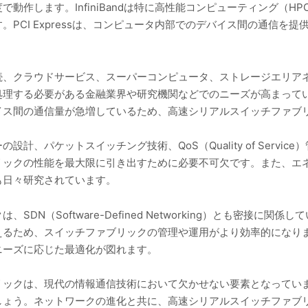
動作します。InfiniBandは特に高性能コンピューティング（H
PCI Expressは、コンピュータ内部でのデバイス間の通信を
、クラウドサービス、スーパーコンピュータ、ストレージエリアネ
理する必要がある金融業界や研究機関などでのニーズが高まってい
イス間の通信量が急増しているため、高速シリアルスイッチファブ
計、パケットスイッチング技術、QoS（Quality of Servi
リックの性能を最大限に引き出すために必要不可欠です。また、エ
も日々研究されています。
DN（Software-Defined Networking）とも密接に関
えるため、スイッチファブリックの管理や運用がより効率的になり
ニーズに応じた最適化が図れます。
リックは、現代の情報通信技術において欠かせない要素となってい
しょう。ネットワークの進化と共に、高速シリアルスイッチファブ