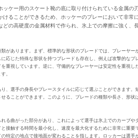
ホッケー用のスケート靴の底に取り付けられている金属の
かけることができるため、ホッケーのプレーにおいて非常
などの高硬度の金属材料で作られ、氷上での摩擦に強く、
種類があります。まず、標準的な形状のブレードでは、プレーヤー
スに応じた特殊な形状を持つブレードも存在し、例えば攻撃的なプ
ドを重視しています。逆に、守備的なプレーヤーは安定性を重視し
ます。
あり、選手の身長やプレースタイルに応じて選ぶことができます。
させることができます。このように、ブレードの種類や長さ、形状
られる曲がった部分があり、これによって選手は氷上でのカーブや
ドと接触する時間を最小化し、速度を最大化するために非常に重要
ドの特定の地点で接地面が変わることを指します。ロッカーは選手