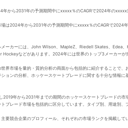
から2031年の予測期間中にxxxxx％のCAGRで2024年のxxxxx
024年から2031年の予測期間中にxxxxx％のCAGRで2024年のx
ohn Wilson、MapleZ、Riedell Skates、Edea、HD S
key、Bauer Hockeyなどがあります。2024年には世界のトップ3メー
の世界市場を量的・質的分析の両面から包括的に紹介することで、お
ジションの分析、ホッケースケートブレードに関する十分な情報に
し2019年から2031年までの期間のホッケースケートブレードの
ートブレード市場を包括的に区分しています。タイプ別、用途別、
、主要競合企業のプロフィール、それぞれの市場ランクを掲載して