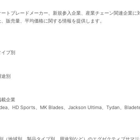
ケートブレードメーカー、新規参入企業、産業チェーン関連企業に
上、販売量、平均価格に関する情報を提供します。
タイプ別
用途別
掲載企業
Edea、HD Sports、MK Blades、Jackson Ultima、Tydan、Bladet
ト別（地域別、製品タイプ別、用途別など）のエグゼクティブサマ