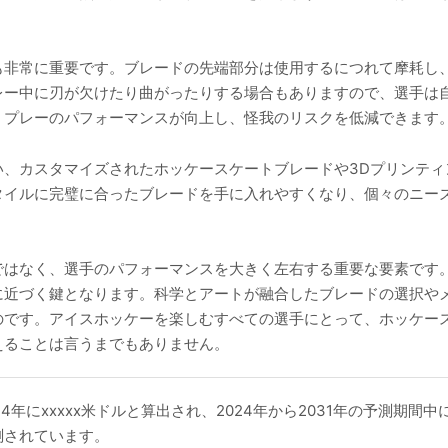
も非常に重要です。ブレードの先端部分は使用するにつれて摩耗し
レー中に刃が欠けたり曲がったりする場合もありますので、選手は
、プレーのパフォーマンスが向上し、怪我のリスクを低減できます
い、カスタマイズされたホッケースケートブレードや3Dプリンティ
タイルに完璧に合ったブレードを手に入れやすくなり、個々のニー
ではなく、選手のパフォーマンスを大きく左右する重要な要素です
に近づく鍵となります。科学とアートが融合したブレードの選択や
のです。アイスホッケーを楽しむすべての選手にとって、ホッケー
えることは言うまでもありません。
年にxxxxx米ドルと算出され、2024年から2031年の予測期間中に
予測されています。