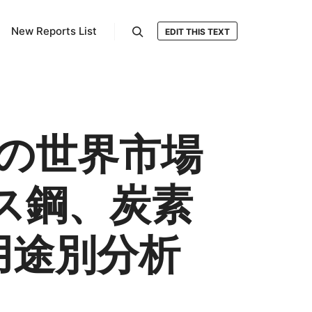
New Reports List
EDIT THIS TEXT
検索
の世界市場
ス鋼、炭素
用途別分析