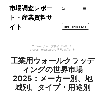
市場調査レポー
メインメ
検索
ト・産業資料サ
イト
EDIT THIS TEXT
2024年6月4日
投稿者:
staff
GlobalInfoResearch
,
世界
,
部品/材料
工業用ウォールクラッデ
ィングの世界市場
2025：メーカー別、地
域別、タイプ・用途別