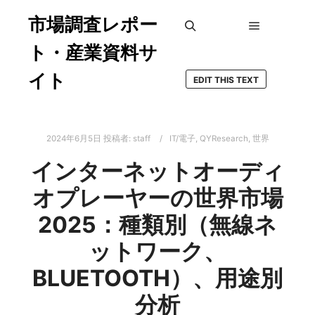
市場調査レポー
メインメ
検索
ト・産業資料サ
イト
EDIT THIS TEXT
2024年6月5日
投稿者:
staff
IT/電子
,
QYResearch
,
世界
インターネットオーディ
オプレーヤーの世界市場
2025：種類別（無線ネ
ットワーク、
BLUETOOTH）、用途別
分析