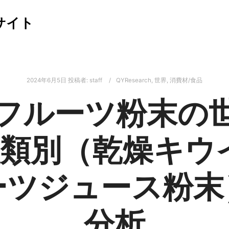
サイト
2024年6月5日
投稿者:
staff
QYResearch
,
世界
,
消費材/食品
フルーツ粉末の
：種類別（乾燥キウ
ーツジュース粉末
分析