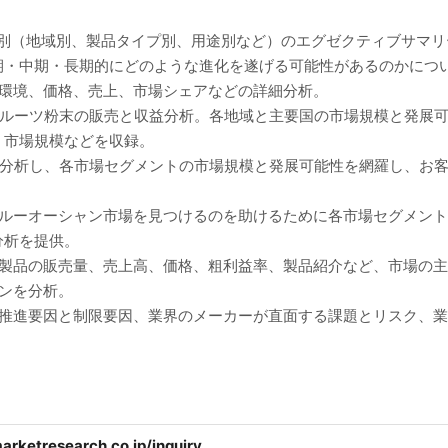
ト別（地域別、製品タイプ別、用途別など）のエグゼクティブサマ
期・中期・長期的にどのような進化を遂げる可能性があるのかにつ
争環境、価格、売上、市場シェアなどの詳細分析。
フルーツ粉末の販売と収益分析。各地域と主要国の市場規模と発展
、市場規模などを収録。
に分析し、各市場セグメントの市場規模と発展可能性を網羅し、お
ブルーオーシャン市場を見つけるのを助けるために各市場セグメン
分析を提供。
、製品の販売量、売上高、価格、粗利益率、製品紹介など、市場の
ンを分析。
の推進要因と制限要因、業界のメーカーが直面する課題とリスク、
arketresearch.co.jp/inquiry