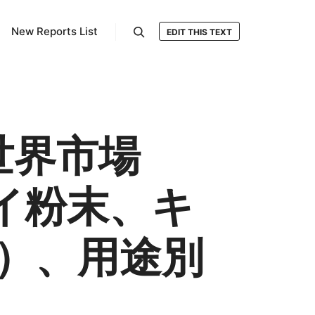
New Reports List
EDIT THIS TEXT
検索
世界市場
イ粉末、キ
）、用途別