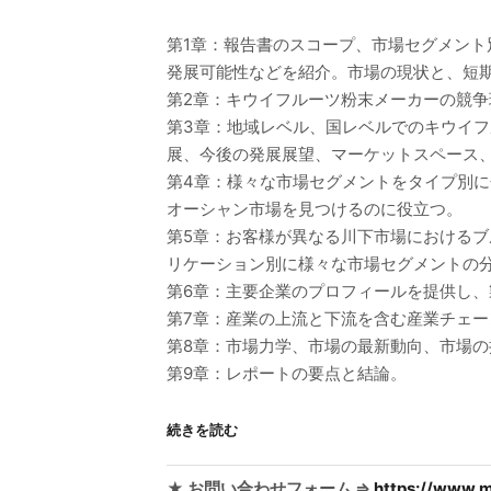
第1章：報告書のスコープ、市場セグメン
発展可能性などを紹介。市場の現状と、短
第2章：キウイフルーツ粉末メーカーの競
第3章：地域レベル、国レベルでのキウイ
展、今後の発展展望、マーケットスペース
第4章：様々な市場セグメントをタイプ別
オーシャン市場を見つけるのに役立つ。
第5章：お客様が異なる川下市場における
リケーション別に様々な市場セグメントの
第6章：主要企業のプロフィールを提供し
第7章：産業の上流と下流を含む産業チェー
第8章：市場力学、市場の最新動向、市場
第9章：レポートの要点と結論。
続きを読む
★ お問い合わせフォーム ⇒
https://www.m