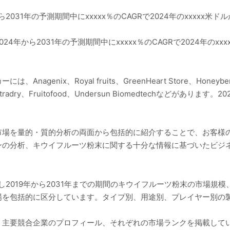
031年の予測期間中にxxxxx％のCAGRで2024年のxxxxx米ドル
年から2031年の予測期間中にxxxxx％のCAGRで2024年のxxxx
ix、Royal fruits、GreenHeart Store、Honeyberry I
tfru、Nutradry、Fruitofood、Undersun Biomedtechな
市場を量的・質的分析の両面から包括的に紹介することで、お客様の
ンの分析、キウイフルーツ粉末に関する十分な情報に基づいたビジ
し2019年から2031年までの期間のキウイフルーツ粉末の市場規
場を包括的に区分しています。タイプ別、用途別、プレイヤー別の
、主要競合企業のプロフィール、それぞれの市場ランクを掲載して