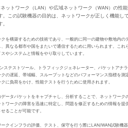
リアネットワーク（LAN）や広域ネットワーク（WAN）の
す。この試験機器の目的は、ネットワークが正しく機能し
す。
ークを構築するための技術であり、一般的に同一の建物や敷地内の
し、異なる都市や国をまたいで通信するために用いられます。これ
イスやシステムと情報をやり取りしています。
ーマンステストツール、トラフィックジェネレーター、パケットアナ
ークの遅延、帯域幅、スループットなどのパフォーマンス指標を測
ークに負荷をかけ、性能テストを行うために使用されます。
のデータパケットをキャプチャし、分析することで、ネットワーク
ットワークの障害を迅速に特定し、問題を修正するための情報を提
させることが可能です。
ークインフラの評価、テスト、保守を行う際にLAN/WAN試験機