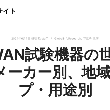
サイト
2024年6月7日
投稿者:
staff
GlobalInfoResearch
,
IT/電子
,
世界
/WAN試験機器の
：メーカー別、地
プ・用途別