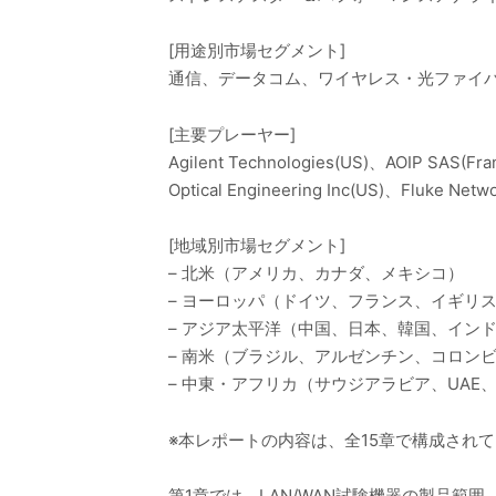
[用途別市場セグメント]
通信、データコム、ワイヤレス・光ファイ
[主要プレーヤー]
Agilent Technologies(US)、AOIP SAS(Fran
Optical Engineering Inc(US)、Fluke Netw
[地域別市場セグメント]
– 北米（アメリカ、カナダ、メキシコ）
– ヨーロッパ（ドイツ、フランス、イギリ
– アジア太平洋（中国、日本、韓国、イン
– 南米（ブラジル、アルゼンチン、コロン
– 中東・アフリカ（サウジアラビア、UA
※本レポートの内容は、全15章で構成され
第1章では、LAN/WAN試験機器の製品