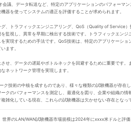
IP）やビデオ会議、データ転送など、特定のアプリケーションのパフォ
験機器を使ってシステムの適正を評価することが求められます。
トラフィックエンジニアリング、QoS（Quality of Servi
態を監視し、異常を早期に検出する技術です。トラフィックエンジ
を実現するための手法です。QoS技術は、特定のアプリケーショ
ています。
させ、データの遅延やボトルネックを回避するために重要です。また
的なネットワーク管理を実現します。
トワーク技術の中核を成すものであり、様々な種類の試験機器が存在
ワークのパフォーマンスを測定し、最適化を図り、企業や組織の情
す複雑化している現在、これらの試験機器は欠かせない存在となっ
よると、世界のLAN/WAN試験機器市場規模は2024年にxxxx米ドルと評価