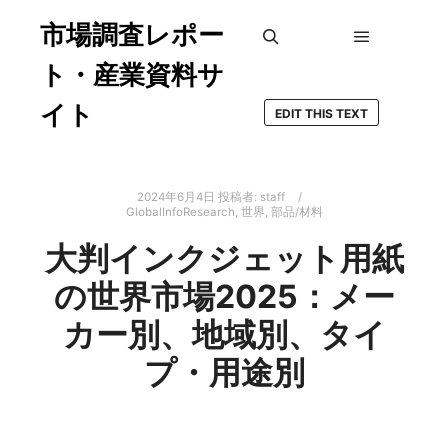
市場調査レポー
メインメ
検索
ト・産業資料サ
イト
EDIT THIS TEXT
2024年6月4日
投稿者:
staff
GlobalInfoResearch
,
世界
,
部品/材料
大判インクジェット用紙
の世界市場2025：メー
カー別、地域別、タイ
プ・用途別