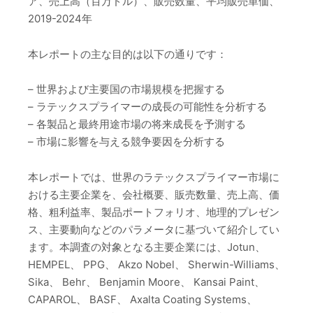
ア、売上高（百万ドル）、販売数量、平均販売単価、
2019-2024年
本レポートの主な目的は以下の通りです：
– 世界および主要国の市場規模を把握する
– ラテックスプライマーの成長の可能性を分析する
– 各製品と最終用途市場の将来成長を予測する
– 市場に影響を与える競争要因を分析する
本レポートでは、世界のラテックスプライマー市場に
おける主要企業を、会社概要、販売数量、売上高、価
格、粗利益率、製品ポートフォリオ、地理的プレゼン
ス、主要動向などのパラメータに基づいて紹介してい
ます。本調査の対象となる主要企業には、Jotun、
HEMPEL、 PPG、 Akzo Nobel、 Sherwin-Williams、
Sika、 Behr、 Benjamin Moore、 Kansai Paint、
CAPAROL、 BASF、 Axalta Coating Systems、