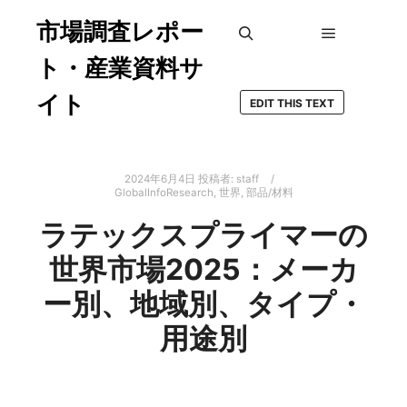
市場調査レポー
メインメ
検索
ト・産業資料サ
イト
EDIT THIS TEXT
2024年6月4日
投稿者:
staff
GlobalInfoResearch
,
世界
,
部品/材料
ラテックスプライマーの
世界市場2025：メーカ
ー別、地域別、タイプ・
用途別