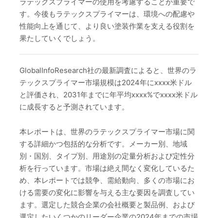
ラテックスプライマーの使用を考慮することが重要で
す。今後もラテックスプライマーは、環境への配慮や
性能向上を通じて、より良い塗装作業を支える役割を
果たしていくでしょう。
GlobalInfoResearch社の最新調査によると、世界のラ
テックスプライマー市場規模は2024年にxxxx米ドル
と評価され、2031年までに年平均xxxx%でxxxx米ドル
に成長すると予測されています。
本レポートは、世界のラテックスプライマー市場に関
する詳細かつ包括的な分析です。メーカー別、地域
別・国別、タイプ別、用途別の定量分析および定性分
析を行っています。市場は絶え間なく変化しているた
め、本レポートでは競争、需給動向、多くの市場にお
ける需要の変化に影響を与える主な要因を調査してい
ます。選定した競合企業の会社概要と製品例、および
選定したいくつかのリーダー企業の2024年までの市場