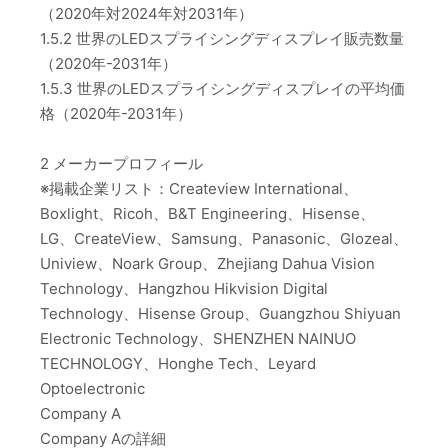
（2020年対2024年対2031年）
1.5.2 世界のLEDスプライシングディスプレイ販売数量
（2020年-2031年）
1.5.3 世界のLEDスプライシングディスプレイの平均価
格（2020年-2031年）
2 メーカープロフィール
※掲載企業リスト：Createview International、
Boxlight、Ricoh、B&T Engineering、Hisense、
LG、CreateView、Samsung、Panasonic、Glozeal、
Uniview、Noark Group、Zhejiang Dahua Vision
Technology、Hangzhou Hikvision Digital
Technology、Hisense Group、Guangzhou Shiyuan
Electronic Technology、SHENZHEN NAINUO
TECHNOLOGY、Honghe Tech、Leyard
Optoelectronic
Company A
Company Aの詳細