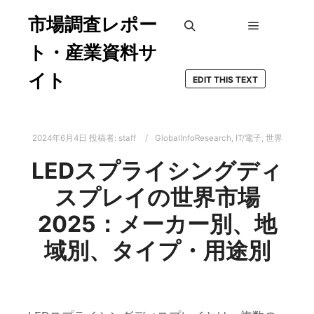
市場調査レポー
メインメ
検索
ト・産業資料サ
イト
EDIT THIS TEXT
2024年6月4日
投稿者:
staff
GlobalInfoResearch
,
IT/電子
,
世界
LEDスプライシングディ
スプレイの世界市場
2025：メーカー別、地
域別、タイプ・用途別