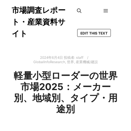
市場調査レポー
メインメ
検索
ト・産業資料サ
イト
EDIT THIS TEXT
2024年6月4日
投稿者:
staff
GlobalInfoResearch
,
世界
,
産業機械/建設
軽量小型ローダーの世界
市場2025：メーカー
別、地域別、タイプ・用
途別