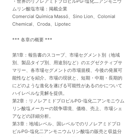
・世界のリノレアミドプロピルPG-塩化二アンモニウ
ムリン酸塩市場：掲載企業
Comercial Química Massó、Sino Lion、Colonial
Chemical、Croda、Lipotec
*** 各章の概要 ***
第1章：報告書のスコープ、市場セグメント別（地域
別、製品タイプ別、用途別など）のエグゼクティブサ
マリー、各市場セグメントの市場規模、今後の発展可
能性などを紹介。市場の現状と、短期・中期・長期的
にどのような進化を遂げる可能性があるのかについて
ハイレベルな見解を提供。
第2章：リノレアミドプロピルPG-塩化二アンモニウム
リン酸塩メーカーの競争環境、価格、売上、市場シェ
アなどの詳細分析。
第3章：地域レベル、国レベルでのリノレアミドプロ
ピルPG-塩化二アンモニウムリン酸塩の販売と収益分