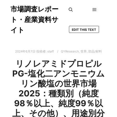
市場調査レポー
メインメ
検索
ト・産業資料サ
イト
EDIT THIS TEXT
2024年6月7日
投稿者:
staff
QYResearch
,
世界
,
部品/材料
リノレアミドプロピル
PG-塩化二アンモニウム
リン酸塩の世界市場
2025：種類別（純度
98％以上、純度99％以
上、その他）、用途別分