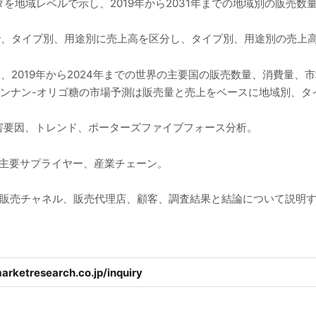
を地域レベルで示し、2019年から2031年までの地域別の販売数
年まで、タイプ別、用途別に売上高を区分し、タイプ別、用途別の売上
では、2019年から2024年までの世界の主要国の販売数量、消費量
でのマンナン-オリゴ糖の市場予測は販売量と売上をベースに地域別、
害要因、トレンド、ポーターズファイブフォース分析。
、主要サプライヤー、産業チェーン。
糖の販売チャネル、販売代理店、顧客、調査結果と結論について説明
arketresearch.co.jp/inquiry