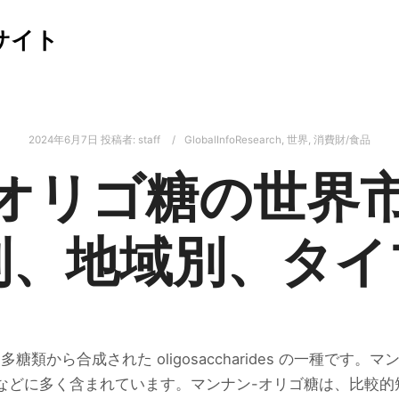
サイト
2024年6月7日
投稿者:
staff
GlobalInfoResearch
,
世界
,
消費財/食品
オリゴ糖の世界市
別、地域別、タイ
類から合成された oligosaccharides の一種です
どに多く含まれています。マンナン-オリゴ糖は、比較的短