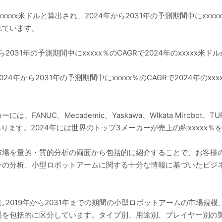
xxxx米ドルと算出され、2024年から2031年の予測期間中にxxx
されています。
031年の予測期間中にxxxxx％のCAGRで2024年のxxxxx米ドル
年から2031年の予測期間中にxxxxx％のCAGRで2024年のxxxx
、Mecademic、Yaskawa、Wlkata Mirobot、TURIN ROBO
oなどがあります。2024年には世界のトップ3メーカーが売上の約xxxxx
市場を量的・質的分析の両面から包括的に紹介することで、お客様の
ンの分析、小型ロボットアームに関する十分な情報に基づいたビジ
し2019年から2031年までの期間の小型ロボットアームの市場規
場を包括的に区分しています。タイプ別、用途別、プレイヤー別の