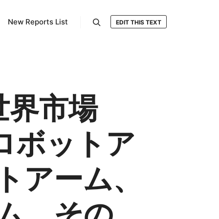
New Reports List
EDIT THIS TEXT
検索
世界市場
ロボットア
トアーム、
ム、その