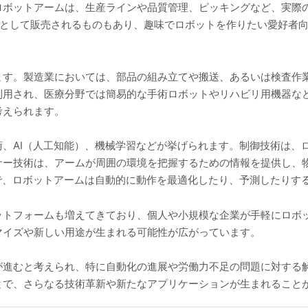
ロボットアームは、生産ラインや品質管理、ピッキングなど、実際
トとして販売されるものもあり、趣味でロボットを作りたい愛好者
ます。製造業においては、部品の組み立てや搬送、あるいは検査作
利用され、医療分野では簡易的な手術ロボットやリハビリ用機器な
考えられます。
、AI（人工知能）、機械学習などが挙げられます。制御技術は、
サー技術は、アームが周囲の環境を把握するための情報を提供し、
で、ロボットアームは自動的に動作を最適化したり、予測したりす
ットフォームも増えてきており、個人や小規模な企業が手軽にロボ
マイズや新しい用途が生まれる可能性が広がっています。
が進むと考えられ、特に自動化の進展や労働力不足の問題に対する
とで、さらなる技術革新や新たなアプリケーションが生まれること