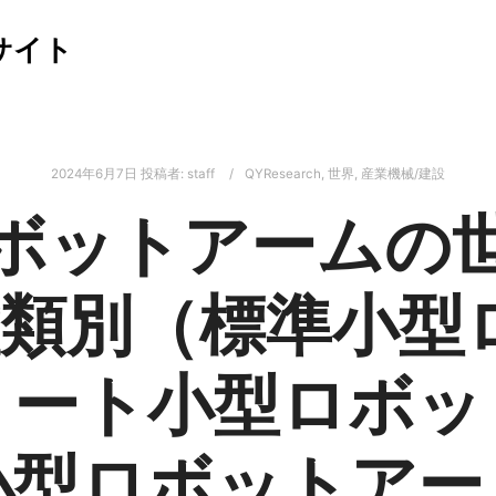
サイト
2024年6月7日
投稿者:
staff
QYResearch
,
世界
,
産業機械/建設
ボットアームの
：種類別（標準小型
ョート小型ロボッ
小型ロボットアー