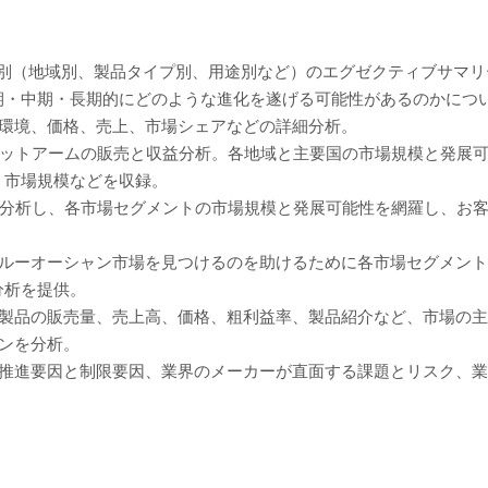
ト別（地域別、製品タイプ別、用途別など）のエグゼクティブサマ
期・中期・長期的にどのような進化を遂げる可能性があるのかにつ
争環境、価格、売上、市場シェアなどの詳細分析。
ボットアームの販売と収益分析。各地域と主要国の市場規模と発展
、市場規模などを収録。
に分析し、各市場セグメントの市場規模と発展可能性を網羅し、お
ブルーオーシャン市場を見つけるのを助けるために各市場セグメン
分析を提供。
、製品の販売量、売上高、価格、粗利益率、製品紹介など、市場の
ンを分析。
の推進要因と制限要因、業界のメーカーが直面する課題とリスク、