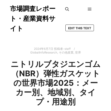
市場調査レポー
メインメ
検索
ト・産業資料サ
イト
EDIT THIS TEXT
2024年6月7日
投稿者:
staff
GlobalInfoResearch
,
その他産業
,
世界
ニトリルブタジエンゴム
（NBR）弾性ガスケット
の世界市場2025：メー
カー別、地域別、タイ
プ・用途別