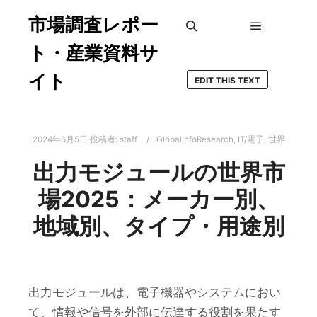
市場調査レポー
メインメ
検索
ト・産業資料サ
イト
EDIT THIS TEXT
2024年6月5日
投稿者:
staff
GlobalInfoResearch
,
IT/電子
,
世界
出力モジュールの世界市
場2025：メーカー別、
地域別、タイプ・用途別
出力モジュールは、電子機器やシステムにおい
て、情報や信号を外部に伝達する役割を果たす