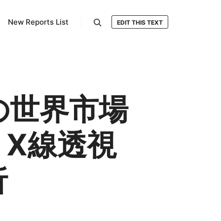
New Reports List
EDIT THIS TEXT
検索
の世界市場
、X線透視
析