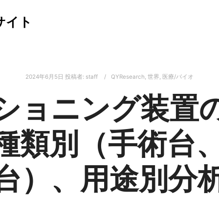
サイト
2024年6月5日
投稿者:
staff
QYResearch
,
世界
,
医療/バイオ
ショニング装置
：種類別（手術台
台）、用途別分