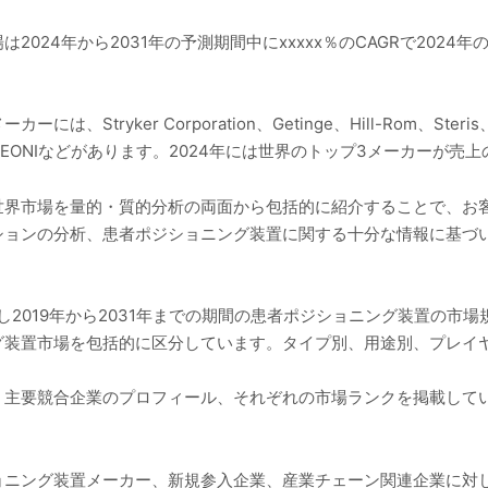
24年から2031年の予測期間中にxxxxx％のCAGRで2024年のxx
yker Corporation、Getinge、Hill-Rom、Steris、Span
、C-RAD、LEONIなどがあります。2024年には世界のトップ3メーカーが
世界市場を量的・質的分析の両面から包括的に紹介することで、お客
ションの分析、患者ポジショニング装置に関する十分な情報に基づ
し2019年から2031年までの期間の患者ポジショニング装置の市
グ装置市場を包括的に区分しています。タイプ別、用途別、プレイ
、主要競合企業のプロフィール、それぞれの市場ランクを掲載して
ョニング装置メーカー、新規参入企業、産業チェーン関連企業に対