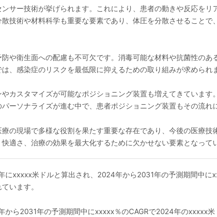
センサー技術が挙げられます。これにより、患者の動きや反応をリ
分散技術や材料科学も重要な要素であり、体圧を分散させることで
予防や衛生面への配慮も不可欠です。消毒可能な材料や抗菌性のあ
では、感染症のリスクを最低限に抑えるための取り組みが求められ
ンやカスタマイズが可能なポジショニング装置も増えてきています
のパーソナライズが進む中で、患者ポジショニング装置もその流れ
医療の現場で多様な役割を果たす重要な存在であり、今後の医療技
、快適さ、治療の効果を最大化するために欠かせない要素となって
にxxxxx米ドルと算出され、2024年から2031年の予測期間中にx
されています。
ら2031年の予測期間中にxxxxx％のCAGRで2024年のxxxxx米