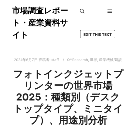
市場調査レポー
メインメ
検索
ト・産業資料サ
イト
EDIT THIS TEXT
2024年6月7日
投稿者:
staff
QYResearch
,
世界
,
産業機械/建設
フォトインクジェットプ
リンターの世界市場
2025：種類別（デスク
トップタイプ、ミニタイ
プ）、用途別分析