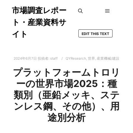
市場調査レポー
メインメ
検索
ト・産業資料サ
イト
EDIT THIS TEXT
2024年6月7日
投稿者:
staff
QYResearch
,
世界
,
産業機械/建設
プラットフォームトロリ
ーの世界市場2025：種
類別（亜鉛メッキ、ステ
ンレス鋼、その他）、用
途別分析