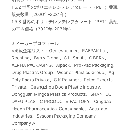
1.5.2 世界のポリエチレンテレフタレート（PET）薬瓶
販売数量（2020年-2031年）
1.5.3 世界のポリエチレンテレフタレート（PET）薬瓶
の平均価格（2020年-2031年）
2 メーカープロフィール
※掲載企業リスト：Gerresheimer、RAEPAK Ltd、
Rochling、Berry Global、C.L. Smith、O.BERK、
ALPHA PACKAGING、Alpack、Pro-Pac Packaging、
Drug Plastics Group、Weener Plastics Group、Ag
Poly Packs Private、S K Polymers, Patco Exports
Private、Guangzhou Doola Plastic Industry、
Dongguan Mingda Plastics Products、SHANTOU
DAFU PLASTIC PRODUCTS FACTORY、Qingdao
Haoen Pharmaceutical Consumable、Accurate
Industries、Syscom Packaging Company
Company A