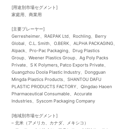
[用途別市場セグメント]
家庭用、商業用
[主要プレーヤー]
Gerresheimer、RAEPAK Ltd、Rochling、Berry
Global、C.L. Smith、O.BERK、ALPHA PACKAGING、
Alpack、Pro-Pac Packaging、Drug Plastics
Group、Weener Plastics Group、Ag Poly Packs
Private、S K Polymers, Patco Exports Private、
Guangzhou Doola Plastic Industry、Dongguan
Mingda Plastics Products、SHANTOU DAFU
PLASTIC PRODUCTS FACTORY、Qingdao Haoen
Pharmaceutical Consumable、Accurate
Industries、Syscom Packaging Company
[地域別市場セグメント]
– 北米（アメリカ、カナダ、メキシコ）