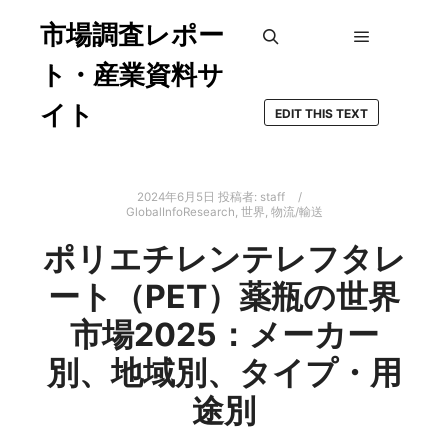
市場調査レポー
メインメ
検索
ト・産業資料サ
イト
EDIT THIS TEXT
2024年6月5日
投稿者:
staff
GlobalInfoResearch
,
世界
,
物流/輸送
ポリエチレンテレフタレ
ート（PET）薬瓶の世界
市場2025：メーカー
別、地域別、タイプ・用
途別