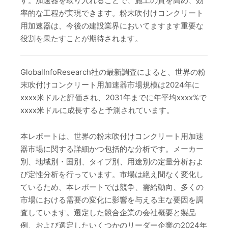
す。加速器を取り入れることで、施工の質を高め、効
率的な工程が実現できます。粉末吹付けコンクリート
用加速器は、今後の建設業界においてますます重要な
役割を果たすことが期待されます。
GlobalInfoResearch社の最新調査によると、世界の粉
末吹付けコンクリート用加速器市場規模は2024年に
xxxx米ドルと評価され、2031年までに年平均xxxx%で
xxxx米ドルに成長すると予測されています。
本レポートは、世界の粉末吹付けコンクリート用加速
器市場に関する詳細かつ包括的な分析です。メーカー
別、地域別・国別、タイプ別、用途別の定量分析およ
び定性分析を行っています。市場は絶え間なく変化し
ているため、本レポートでは競争、需給動向、多くの
市場における需要の変化に影響を与える主な要因を調
査しています。選定した競合企業の会社概要と製品
例、および選定したいくつかのリーダー企業の2024年