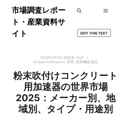
市場調査レポー
メインメ
検索
ト・産業資料サ
イト
EDIT THIS TEXT
2024年6月4日
投稿者:
staff
GlobalInfoResearch
,
世界
,
産業機械/建設
粉末吹付けコンクリート
用加速器の世界市場
2025：メーカー別、地
域別、タイプ・用途別