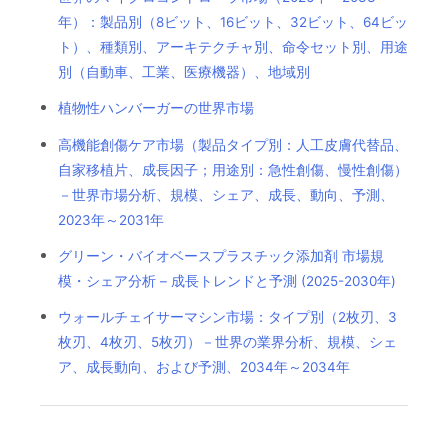
年）：製品別（8ビット、16ビット、32ビット、64ビッ
ト）、種類別、アーキテクチャ別、命令セット別、用途
別（自動車、工業、医療機器）、地域別
植物性ハンバーガーの世界市場
高機能創傷ケア市場（製品タイプ別：人工皮膚代替品、
自家移植片、成長因子；用途別：急性創傷、慢性創傷）
－世界市場分析、規模、シェア、成長、動向、予測、
2023年～2031年
グリーン・バイオベースプラスチック添加剤 市場規
模・シェア分析 – 成長トレンドと予測 (2025-2030年)
ウォールチェイサーマシン市場：タイプ別（2枚刃、3
枚刃、4枚刃、5枚刃）－世界の業界分析、規模、シェ
ア、成長動向、および予測、2034年～2034年