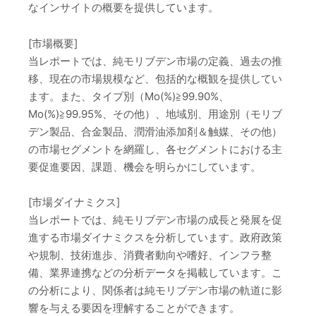
なインサイトの概要を提供しています。
[市場概要]
当レポートでは、純モリブデン市場の定義、過去の推
移、現在の市場規模など、包括的な概観を提供してい
ます。また、タイプ別（Mo(%)≧99.90%、
Mo(%)≧99.95%、その他）、地域別、用途別（モリブ
デン製品、合金製品、潤滑油添加剤＆触媒、その他）
の市場セグメントを網羅し、各セグメントにおける主
要促進要因、課題、機会を明らかにしています。
[市場ダイナミクス]
当レポートでは、純モリブデン市場の成長と発展を促
進する市場ダイナミクスを分析しています。政府政策
や規制、技術進歩、消費者動向や嗜好、インフラ整
備、業界連携などの分析データを掲載しています。こ
の分析により、関係者は純モリブデン市場の軌道に影
響を与える要因を理解することができます。