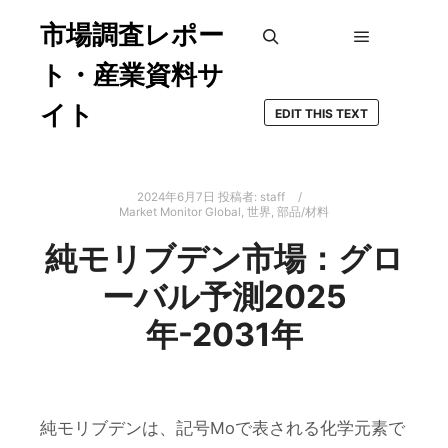
市場調査レポー
メインメ
検索
ト・産業資料サ
イト
EDIT THIS TEXT
2024年6月7日
投稿者:
staff
Market Monitor Global
,
世界
,
部品/材料
純モリブデン市場：グロ
ーバル予測2025
年-2031年
純モリブデンは、記号Moで表される化学元素で